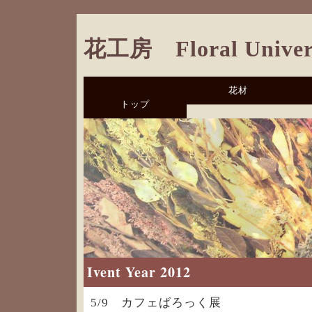
花工房 Floral Univer
花材
トップ
Ivent Year 2012
5/9 カフェばろっく展